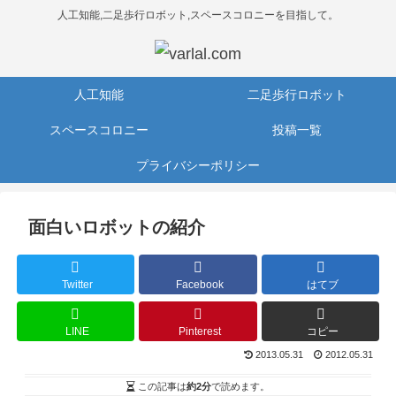
人工知能,二足歩行ロボット,スペースコロニーを目指して。
人工知能
二足歩行ロボット
スペースコロニー
投稿一覧
プライバシーポリシー
面白いロボットの紹介
Twitter
Facebook
はてブ
LINE
Pinterest
コピー
2013.05.31
2012.05.31
この記事は
約2分
で読めます。