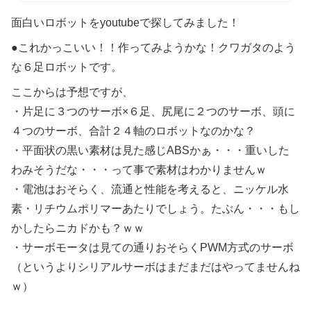
面白いロボットをyoutubeで探してみました！
●これかっこいい！！作ってみようかな！クワガタのよう
な６足ロボットです。
ここからは予想ですが、
・片足に３つのサーボ×６足、尻尾に２つのサーボ、頭に
４つのサーボ、合計２４軸のロボットなのかな？
・平面状の黒い素材は見た感じABSかぁ・・・重いした
わみそうだな・・・って事で素材はわかりませんｗ
・電池はおそらく、流通と性能を考えると、ニッケル水
素・リチウムポリマーあたりでしょう。たぶん・・・もし
かしたらニカドかも？ｗｗ
・サーボモータは見ての通りおそらくPWM方式のサーボ
（というよりシリアルサーボはまだまだはやってませんね
ｗ）