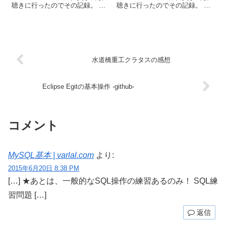
聴きに行ったのでその記録。 イ
聴きに行ったのでその記録。 イ
ベント名：ANDROID BAZAAR
ベント名：ANDROID BAZAAR
AND CONFERENCE IN
AND CONFERENCE IN
KAWASAKI 会場：川崎市産業...
KAWASAKI 会場：川崎市産業...
水道橋重工クラタスの感想
Eclipse Egitの基本操作 -github-
コメント
MySQL基本 | varlal.com
より:
2015年6月20日 8:38 PM
[…] ★あとは、一般的なSQL操作の練習あるのみ！ SQL練
習問題 […]
返信