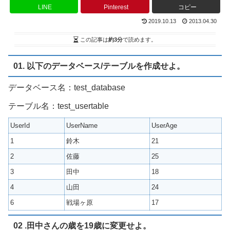
LINE
Pinterest
コピー
2019.10.13
2013.04.30
この記事は
約3分
で読めます。
01. 以下のデータベース/テーブルを作成せよ。
データベース名：test_database
テーブル名：test_usertable
UserId
UserName
UserAge
1
鈴木
21
2
佐藤
25
3
田中
18
4
山田
24
6
戦場ヶ原
17
02 .田中さんの歳を19歳に変更せよ。