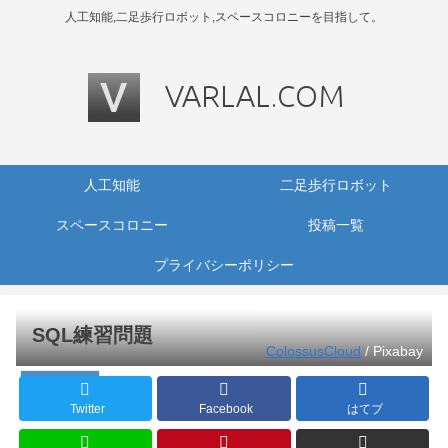
人工知能,二足歩行ロボット,スペースコロニーを目指して。
人工知能
二足歩行ロボット
スペースコロニー
投稿一覧
プライバシーポリシー
SQL練習問題
ColossusCloud
/ Pixabay
プログラミング
Twitter
Facebook
はてブ