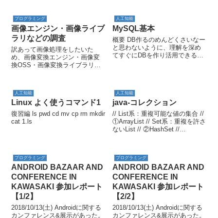
プログラミング
人工知能
画像エンジン・画像ライブ
MySQL基本
ラリなどの調査
概要 DB作るのめんどくさいなー
と思わないように、理解を深め
訳あって画像処理をしたいた
てすぐにDBを作り活用できるよ
め、画像変換エンジン・画像変
うにするために基本を抑える。
換OSS・画像変換ライブラリに
#*************************************
ついて調査したメモ書き。特に
************# #目的：す...
画像の拡大縮小（リサイズ機
能）に焦点をあてて調べてま
人工知能
人工知能
す。 ImageMagick
Linux よく使うコマンド1
java-コレクション
Graphicsmagick ...
復習編 ls pwd cd mv cp rm mkdir
// List系：重複可能な値の集合 //
cat 1.ls
①ArrayList // Set系：重複を許さ
ないList // ②HashSet //
③TreeSet（自動ソート） // Map
系：keyとvalueの組からなる要
素の集合 // ④Has...
プログラミング
プログラミング
ANDROID BAZAAR AND
ANDROID BAZAAR AND
CONFERENCE IN
CONFERENCE IN
KAWASAKI 参加レポート
KAWASAKI 参加レポート
【1/2】
【2/2】
2018/10/13(土) Androidに関する
2018/10/13(土) Androidに関する
カンファレンス&展示があった。
カンファレンス&展示があった。