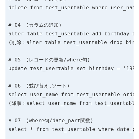
delete from test_usertable where user_nam
# 04　(カラムの追加)

alter table test_usertable add birthday dat
(削除：alter table test_usertable drop birth
# 05　(レコードの更新/where句)

update test_usertable set birthday = '199
# 06　(並び替え,ソート)

select user_name from test_usertable order
(降順：select user_name from test_usertable 
# 07　(where句/date_part関数)

select * from test_usertable where date_pa