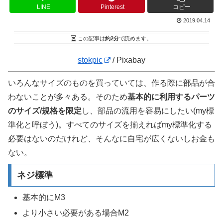
LINE
Pinterest
コピー
2019.04.14
この記事は
約2分
で読めます。
stokpic
/ Pixabay
いろんなサイズのものを買っていては、作る際に部品が合
わないことが多々ある。そのため
基本的に利用するパーツ
のサイズ/規格を限定
し、部品の流用を容易にしたい(my標
準化と呼ぼう)。すべてのサイズを揃えればmy標準化する
必要はないのだけれど、そんなに自宅が広くないしお金も
ない。
ネジ標準
基本的にM3
より小さい必要がある場合M2