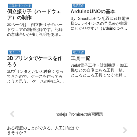
ーラのユニットを作ってみよ
２ビットＡＤコンバータで
二足歩行ロボット
電子工作
う。なぜ作るかというと...
す。...
倒立振り子（ハードウェ
ArduinoUNOの基本
HT82K629Aの使い方が知りた...
ア）の制作
By: Snootlabピン配置武蔵野電波
様CCライセンスの早見表が非常
本ページは、倒立振り子のハー
にわかりやすい（arduinoはやみ
ドウェアの制作記録です。記録
表）
の意味合いが強く説明をあまり
記述していません。ご了承くだ
さい。(写真・動画・3Dデータは
載せているのでどういったもの
電子工作
電子工作
を作ったかはわかると思います)
3Dプリンタでケースを作
工具一覧
概要 目的：制御の実験(プログ
ラ...
ろう
varlal電子工作・計測機器・加工
機などの自宅にある工具一覧。
3Dプリンタとだいぶ仲良くなっ
ところどころ工具でなく消耗品
てきたので、ケースを作ってみ
が入っているのはご愛嬌。
ようと思う。 ケースの中に入っ
ているものは、ESP-WROOM-02
とHDC1000。ただ、これからは
ESP-WROOM-32（）を使うほう
が性能もよいし、安そう。
ESPr...
nodejs Promiseの練習問題
ある程度のことができる、人工知能はで
きそうか？