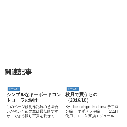
関連記事
電子工作
電子工作
シンプルなキーボードコン
秋月で買うもの
トローラの制作
（2016/10）
このページは制作記録の意味合
By: Tomoshige Ikushima テフロ
いが強いため文章は最低限です
ン線 すずメッキ線 FT232H
が、できる限り写真を載せてい
使用，usb-i2c変換モジュール
ます。 概要と設計 シンプルで自
I2C-ADコンバータ ＡＤＳ１０
由度の高いキーボードコントロ
１５を使用した４チャンネル１