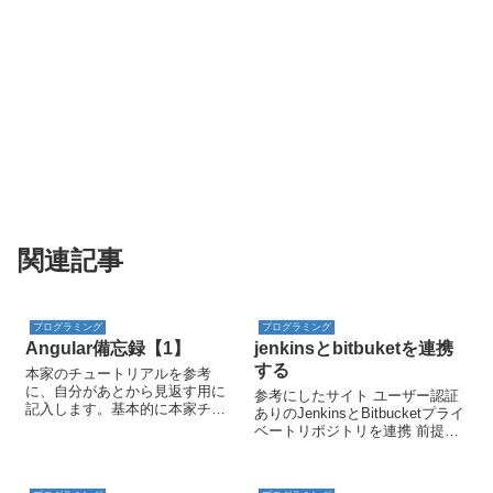
関連記事
プログラミング
プログラミング
Angular備忘録【1】
jenkinsとbitbuketを連携
する
本家のチュートリアルを参考
に、自分があとから見返す用に
参考にしたサイト ユーザー認証
記入します。基本的に本家チュ
ありのJenkinsとBitbucketプライ
ートリアルを見れば良いで
ベートリポジトリを連携 前提
す。 二重波括弧：補完バイン
jenkinsをインストールしている
ディング構文コンポーネントの
bitbucketのアカウントを取得済
titleプロパティをhtmlにバインデ
み 行うこと一覧 jenkinsの入っ