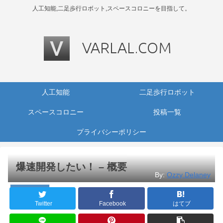
人工知能,二足歩行ロボット,スペースコロニーを目指して。
人工知能
二足歩行ロボット
スペースコロニー
投稿一覧
プライバシーポリシー
爆速開発したい！ – 概要
By:
Ozzy Delaney
プログラミング
Twitter
Facebook
はてブ