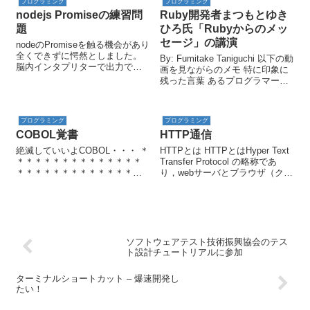
ィングする。title = 'Tour...
プログラミング
プログラミング
て...
nodejs Promiseの練習問
Ruby開発者まつもとゆき
題
ひろ氏「Rubyからのメッ
セージ」の講演
nodeのPromiseを触る機会があり
全くできずに愕然としました。
By: Fumitake Taniguchi 以下の動
脳内インタプリターで出力でき
画を見ながらのメモ 特に印象に
るように例題をやりつつ訓練し
残った言葉 あるプログラマーが
ようと思います。理解まとめ
一定期間内に生産できるプログ
promise promsieは最終的には、
ラムの行数は、プログラム言語
処理の成功か失敗かの状態が保
によらず一定である 参考動画 <a
持さ...
プログラミング
プログラミング
href=""&...
COBOL覚書
HTTP通信
絶滅していいよCOBOL・・・ ＊
HTTPとは HTTPとはHyper Text
＊＊＊＊＊＊＊＊＊＊＊＊＊＊
Transfer Protocol の略称であ
＊＊＊＊＊＊＊＊＊＊＊＊＊＊
り，webサーバとブラウザ（クラ
＊＊＊＊＊＊＊＊＊＊＊ 000010
イアントPC）の間でハイパーテ
IDENTIFICATION DIVISION.
キスト（HTMLなど）のウェブペ
000020 PROGRAM-ID.
ージを送受信刷るためのプロト
SAMPLE-01....
コルです．プロトコルとは...
ソフトウェアテスト技術振興協会のテス
ト設計チュートリアルに参加
ターミナルショートカット – 爆速開発し
たい！