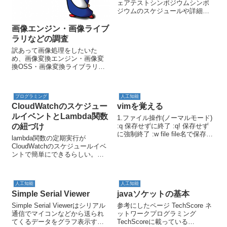
ェアテストシンポジウムシンポ
ジウムのスケジュールや詳細は
上のリンクからどうぞ． テスト
×IoT->デバイスが沢山，データ
画像エンジン・画像ライブ
が異なる，bluetooth，組合せが
ラリなどの調査
あるからテストが膨大スキル
訳あって画像処理をしたいた
ベ...
め、画像変換エンジン・画像変
換OSS・画像変換ライブラリに
ついて調査したメモ書き。特に
画像の拡大縮小（リサイズ機
能）に焦点をあてて調べてま
プログラミング
人工知能
す。 ImageMagick
CloudWatchのスケジュー
vimを覚える
Graphicsmagick ...
ルイベントとLambda関数
1.ファイル操作(ノーマルモード)
の紐づけ
:q 保存せずに終了 :q! 保存せず
に強制終了 :w file file名で保存
lambda関数の定期実行が
ZZ 保存して終了 :wqと同等 2.
CloudWatchのスケジュールイベ
カーソル操作(ノーマルモード)
ントで簡単にできるらしい。日
h← j↓ k↑ l...
常生活の中で定期的に行ってい
ること、例えば以下のような自
動化ができそうです。 普段チェ
人工知能
人工知能
ックしているサイトのチェック
Simple Serial Viewer
javaソケットの基本
の自動化 スクレイピン...
Simple Serial Viewerはシリアル
参考にしたページ TechScore ネ
通信でマイコンなどから送られ
ットワークプログラミング
てくるデータをグラフ表示する
TechScoreに載っている