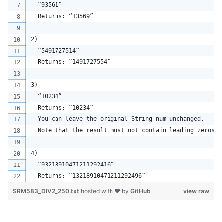
  “93561”
  Returns: “13569”
2)
  “5491727514”
  Returns: “1491727554”
3)
  “10234”
  Returns: “10234”
  You can leave the original String num unchanged. 
  Note that the result must not contain leading zeros.
4)
  “93218910471211292416”
  Returns: “13218910471211292496”
SRM583_DIV2_250.txt
hosted with ❤ by
GitHub
view raw