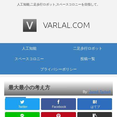
人工知能,二足歩行ロボット,スペースコロニーを目指して。
人工知能
二足歩行ロボット
スペースコロニー
投稿一覧
プライバシーポリシー
最大最小の考え方
By:
Jared Tarbell
プログラミング
Twitter
Facebook
はてブ