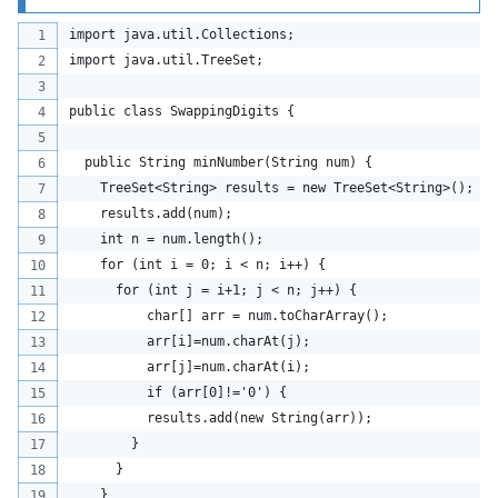
import java.util.Collections;
import java.util.TreeSet;
public class SwappingDigits {
  public String minNumber(String num) {
    TreeSet<String> results = new TreeSet<String>();
    results.add(num);
    int n = num.length();
    for (int i = 0; i < n; i++) {
      for (int j = i+1; j < n; j++) {
          char[] arr = num.toCharArray();
          arr[i]=num.charAt(j);
          arr[j]=num.charAt(i);
          if (arr[0]!='0') {
          results.add(new String(arr));
        }
      }
    }