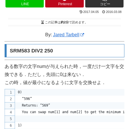
LINE
Pinterest
コピー
2017.04.05
2016.03.08
この記事は
約2分
で読めます。
By:
Jared Tarbell
SRM583 DIV2 250
ある数字の文字numが与えられた時，一度だけ一文字を交
換できる．ただし，先頭に0は来ない．
この時，値が最小になるように文字を交換せよ．
0)
  “596”
  Returns: “569”
  You can swap num[1] and num[2] to get the minimum int
1)