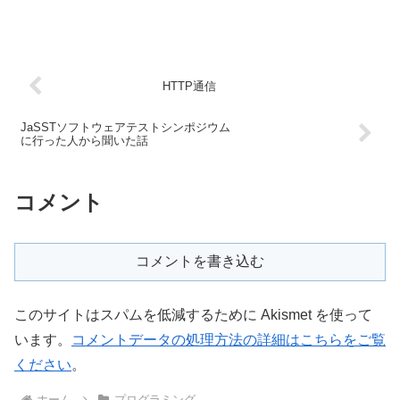
ソフトです。 ダウンロードはこ
EchoServerとEchoClientに関し
ちら
て、私なりに重要な部分を書き
(Simple_Serial_Viewer2.exe) 写
出してみる。 EchoServer
真 特徴 整数のカンマで区...
ServerSock...
HTTP通信
JaSSTソフトウェアテストシンポジウム
に行った人から聞いた話
コメント
コメントを書き込む
このサイトはスパムを低減するために Akismet を使って
います。
コメントデータの処理方法の詳細はこちらをご覧
ください
。
ホーム
プログラミング