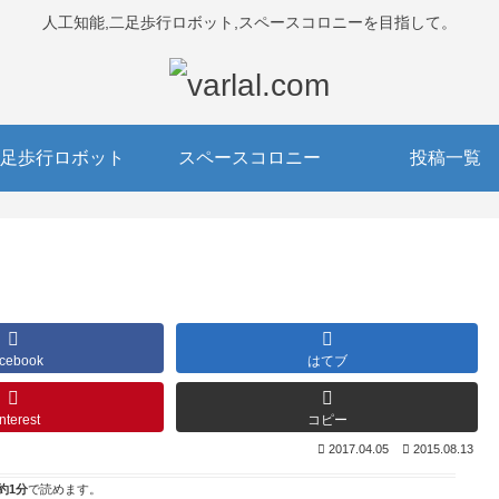
人工知能,二足歩行ロボット,スペースコロニーを目指して。
足歩行ロボット
スペースコロニー
投稿一覧
cebook
はてブ
nterest
コピー
2017.04.05
2015.08.13
約1分
で読めます。