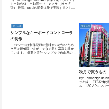
ト自動点灯＋自動餌やり＋カメラ（後々拡
張） 最悪、raspiの部分は後で実装するとし
て、arduinoで自動餌やりは必須 水槽
⇔arduino（LED・FEED）⇔...
電子工作
電子工作
シンプルなキーボードコントローラ
の制作
このページは制作記録の意味合いが強いため
文章は最低限ですが、できる限り写真を載せ
ています。 概要と設計 シンプルで自由度の高
いキーボードコントローラのユニットを作っ
てみよう。なぜ作るかというと... HT82K629A
の使い方が知りた...
秋月で買うもの（2
By: Tomoshige 
ッキ線 FT232H使用
ル I2C-ADコン
用した４チャンネル
タです。...