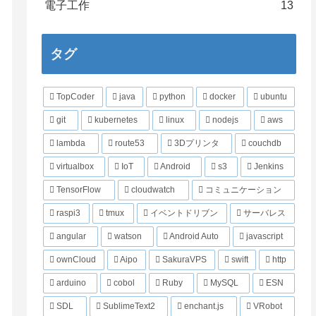
電子工作
13
タグ
TopCoder
java
python
docker
ubuntu
git
kubernetes
linux
nodejs
aws
lambda
route53
3Dプリンタ
couchdb
virtualbox
IoT
Android
s3
Jenkins
TensorFlow
cloudwatch
コミュニケーション
raspi3
tmux
イベントドリブン
サーバレス
angular
watson
Android Auto
javascript
ownCloud
Aipo
SakuraVPS
swift
http
arduino
cobol
Ruby
MySQL
ESN
SDL
SublimeText2
enchant.js
VRobot