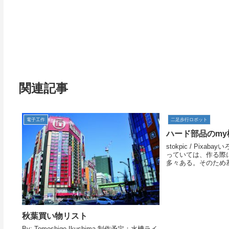
関連記事
電子工作
二足歩行ロボット
ハード部品のmy
stokpic / Pix
っていては、作る際
多々ある。そのため
のサイズ/規格を限
したい(my標準化と
を揃えればmy標...
秋葉買い物リスト
By: Tomoshige Ikushima 制作予定：水槽ライ