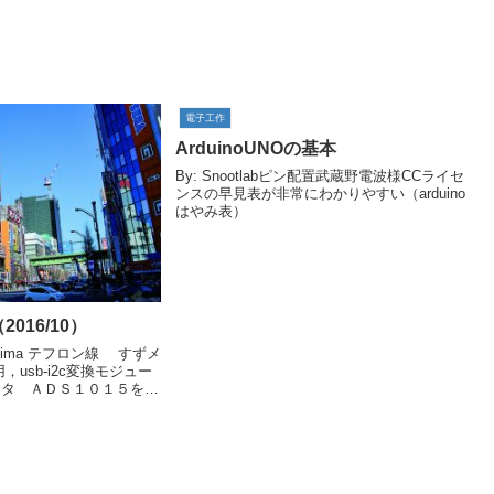
電子工作
ArduinoUNOの基本
By: Snootlabピン配置武蔵野電波様CCライセ
ンスの早見表が非常にわかりやすい（arduino
はやみ表）
016/10）
Ikushima テフロン線 すずメ
，usb-i2c変換モジュー
バータ ＡＤＳ１０１５を使
１２ビットＡＤコンバー