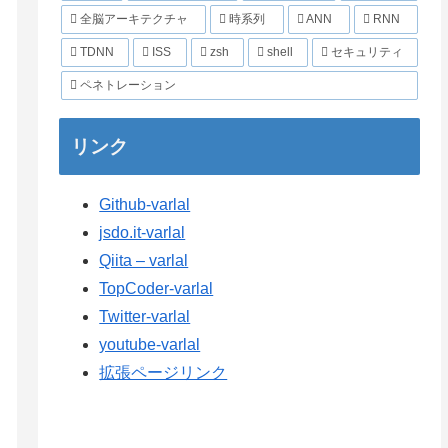
全脳アーキテクチャ
時系列
ANN
RNN
TDNN
ISS
zsh
shell
セキュリティ
ペネトレーション
リンク
Github-varlal
jsdo.it-varlal
Qiita – varlal
TopCoder-varlal
Twitter-varlal
youtube-varlal
拡張ページリンク