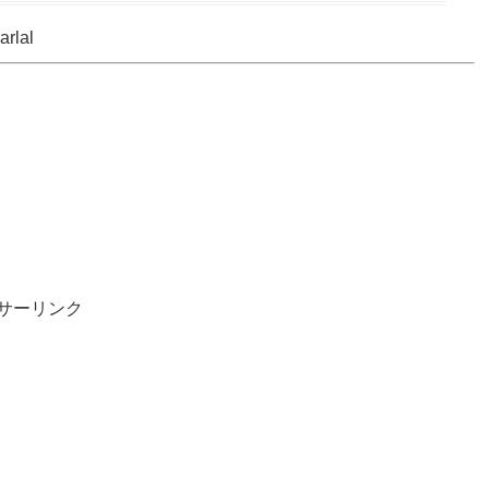
arlal
。
。
サーリンク