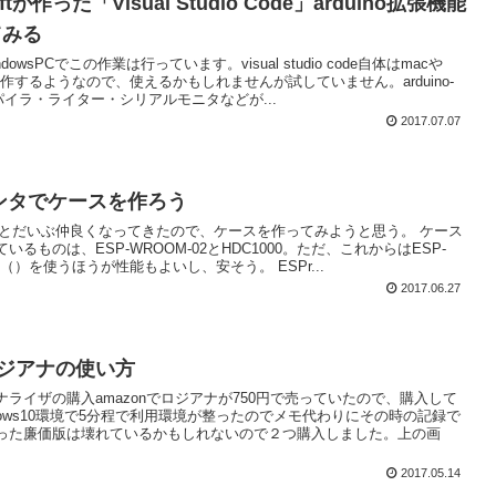
oftが作った「Visual Studio Code」arduino拡張機能
てみる
dowsPCでこの作業は行っています。visual studio code自体はmacや
も動作するようなので、使えるかもしれませんが試していません。arduino-
パイラ・ライター・シリアルモニタなどが...
2017.07.07
ンタでケースを作ろう
タとだいぶ仲良くなってきたので、ケースを作ってみようと思う。 ケース
いるものは、ESP-WROOM-02とHDC1000。ただ、これからはESP-
32（）を使うほうが性能もよいし、安そう。 ESPr...
2017.06.27
ロジアナの使い方
ナライザの購入amazonでロジアナが750円で売っていたので、購入して
dows10環境で5分程で利用環境が整ったのでメモ代わりにその時の記録で
った廉価版は壊れているかもしれないので２つ購入しました。上の画
2017.05.14