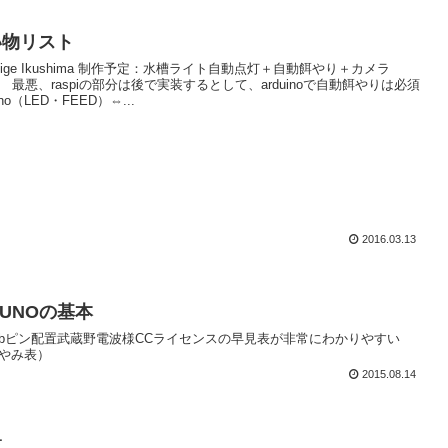
い物リスト
oshige Ikushima 制作予定：水槽ライト自動点灯＋自動餌やり＋カメラ
 最悪、raspiの部分は後で実装するとして、arduinoで自動餌やりは必須
no（LED・FEED）⇔...
2016.03.13
noUNOの基本
ootlabピン配置武蔵野電波様CCライセンスの早見表が非常にわかりやすい
oはやみ表）
2015.08.14
覧