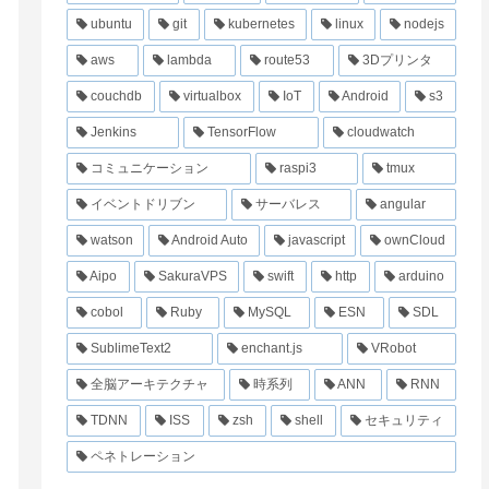
ubuntu
git
kubernetes
linux
nodejs
aws
lambda
route53
3Dプリンタ
couchdb
virtualbox
IoT
Android
s3
Jenkins
TensorFlow
cloudwatch
コミュニケーション
raspi3
tmux
イベントドリブン
サーバレス
angular
watson
Android Auto
javascript
ownCloud
Aipo
SakuraVPS
swift
http
arduino
cobol
Ruby
MySQL
ESN
SDL
SublimeText2
enchant.js
VRobot
全脳アーキテクチャ
時系列
ANN
RNN
TDNN
ISS
zsh
shell
セキュリティ
ペネトレーション