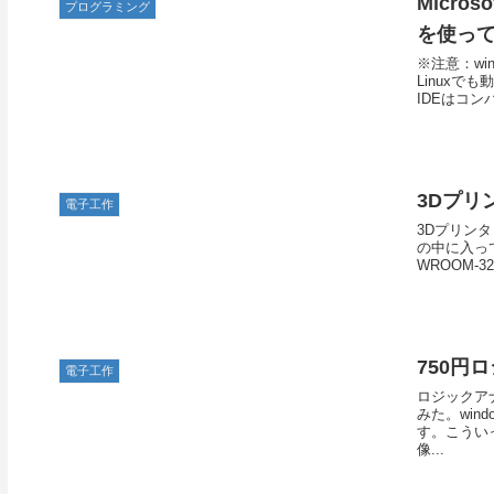
Micros
プログラミング
を使っ
※注意：win
Linuxで
IDEはコン
3Dプリ
電子工作
3Dプリン
の中に入って
WROOM-
750円
電子工作
ロジックア
みた。win
す。こうい
像...