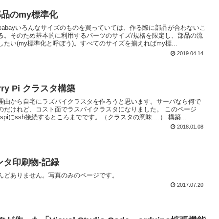
品のmy標準化
c / Pixabayいろんなサイズのものを買っていては、作る際に部品が合わないこ
る。そのため基本的に利用するパーツのサイズ/規格を限定し、部品の流
たい(my標準化と呼ぼう)。すべてのサイズを揃えればmy標...
2019.04.14
erry Pi クラスタ構築
理由から自宅にラズパイクラスタを作ろうと思います。サーバなら何で
のだけれど、コスト面でラスパイクラスタになりました。 このページ
spiにssh接続するところまでです。（クラスタの意味....） 構築...
2018.01.08
ンタ印刷物-記録
んどありません。写真のみのページです。
2017.07.20