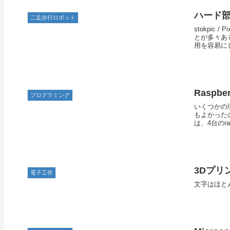
ハード部
二足歩行ロボット
stokpi
とが多々あ
用を容易にし
Raspb
プログラミング
いくつかの
もよかった
は、4台のra
3Dプリ
電子工作
文字はほと