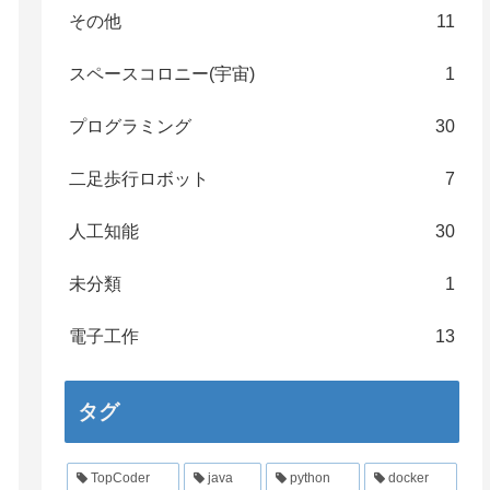
その他
11
スペースコロニー(宇宙)
1
プログラミング
30
二足歩行ロボット
7
人工知能
30
未分類
1
電子工作
13
タグ
TopCoder
java
python
docker