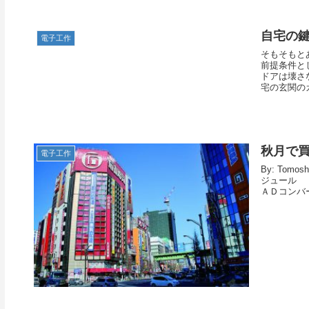
自宅の
電子工作
そもそもと
前提条件と
ドアは壊さ
宅の玄関のカ.
秋月で買
電子工作
By: Tom
ジュール 
ＡＤコンバー