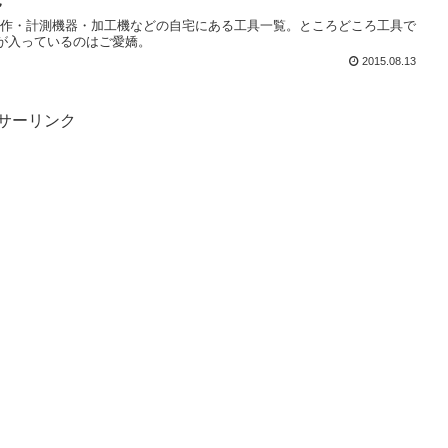
l電子工作・計測機器・加工機などの自宅にある工具一覧。ところどころ工具で
が入っているのはご愛嬌。
2015.08.13
サーリンク