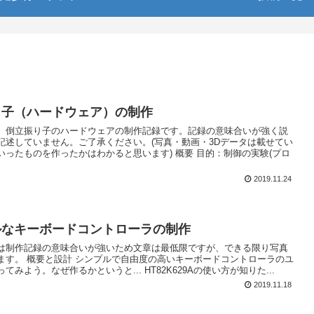
り子（ハードウェア）の制作
、倒立振り子のハードウェアの制作記録です。記録の意味合いが強く説
記述していません。ご了承ください。(写真・動画・3Dデータは載せてい
いったものを作ったかはわかると思います) 概要 目的：制御の実験(プロ
2019.11.24
ルなキーボードコントローラの制作
は制作記録の意味合いが強いため文章は最低限ですが、できる限り写真
ます。 概要と設計 シンプルで自由度の高いキーボードコントローラのユ
てみよう。なぜ作るかというと... HT82K629Aの使い方が知りた...
2019.11.18