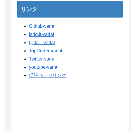
リンク
Github-varlal
jsdo.it-varlal
Qiita – varlal
TopCoder-varlal
Twitter-varlal
youtube-varlal
拡張ページリンク