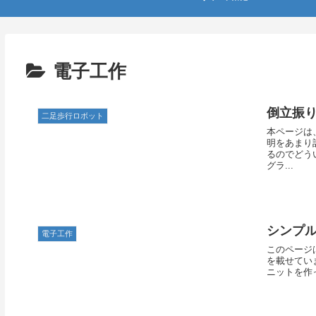
電子工作
倒立振
二足歩行ロボット
本ページは
明をあまり
るのでどう
グラ...
シンプ
電子工作
このページ
を載せてい
ニットを作っ