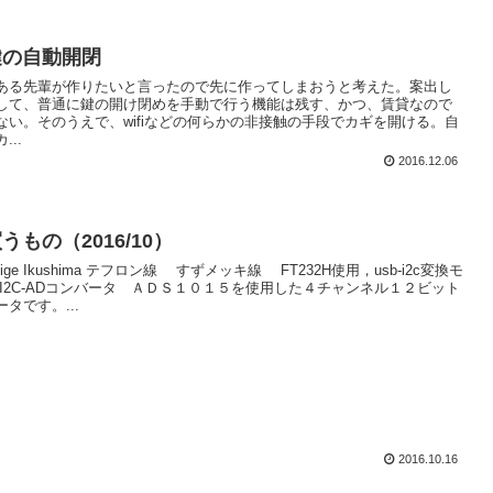
鍵の自動開閉
ある先輩が作りたいと言ったので先に作ってしまおうと考えた。案出し
して、普通に鍵の開け閉めを手動で行う機能は残す、かつ、賃貸なので
ない。そのうえで、wifiなどの何らかの非接触の手段でカギを開ける。自
..
2016.12.06
うもの（2016/10）
oshige Ikushima テフロン線 すずメッキ線 FT232H使用，usb-i2c変換モ
I2C-ADコンバータ ＡＤＳ１０１５を使用した４チャンネル１２ビット
タです。...
2016.10.16