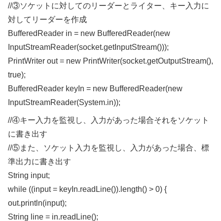
//③ソケットに対してのリーダーとライター、キー入力に
対してリーダーを作成
BufferedReader in = new BufferedReader(new
InputStreamReader(socket.getInputStream()));
PrintWriter out = new PrintWriter(socket.getOutputStream(),
true);
BufferedReader keyIn = new BufferedReader(new
InputStreamReader(System.in));
//④キー入力を監視し、入力があった場合それをソケット
に書き出す
//⑤また、ソケット入力を監視し、入力があった場合、標
準出力に書き出す
String input;
while ((input = keyIn.readLine()).length() > 0) {
out.println(input);
String line = in.readLine();