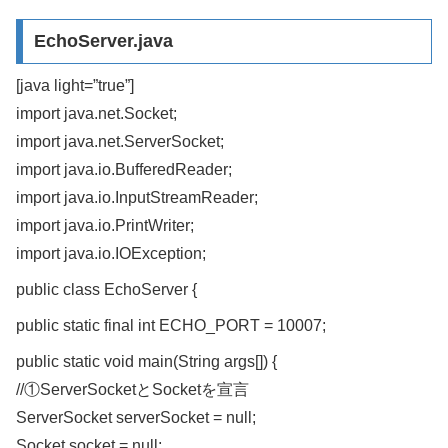
EchoServer.java
[java light=”true”]
import java.net.Socket;
import java.net.ServerSocket;
import java.io.BufferedReader;
import java.io.InputStreamReader;
import java.io.PrintWriter;
import java.io.IOException;
public class EchoServer {
public static final int ECHO_PORT = 10007;
public static void main(String args[]) {
//①ServerSocketとSocketを宣言
ServerSocket serverSocket = null;
Socket socket = null;