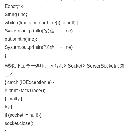
Echoする
String line;
while ((line = in.readLine()) != null) {
System.out.println("受信: " + line);
out.println(line);
System.out.println("送信: " + line);
}
//⑤以下エラー処理、きちんとSocketとServerSocketは閉
じる
} catch (IOException e) {
e.printStackTrace();
} finally {
try {
if (socket != null) {
socket.close();