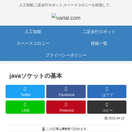
人工知能,二足歩行ロボット,スペースコロニーを目指して。
人工知能
二足歩行ロボット
スペースコロニー
投稿一覧
プライバシーポリシー
javaソケットの基本
Twitter
Facebook
はてブ
LINE
Pinterest
コピー
2015.04.12
この記事は
約6分
で読めます。