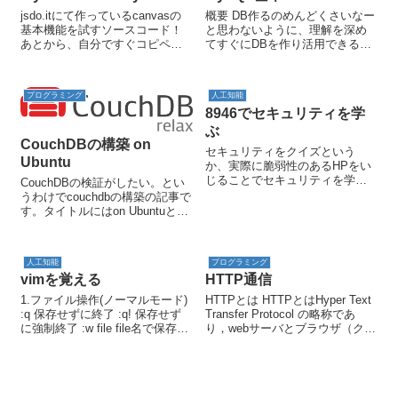
jsdo.itにて作っているcanvasの
概要 DB作るのめんどくさいなー
基本機能を試すソースコード！
と思わないように、理解を深め
あとから、自分ですぐコピペで
てすぐにDBを作り活用できるよ
きるようメモみたいなものなの
うにするために基本を抑える。
で期待しないでください＞＜ 副
#*************************************
産物としてよく使いそうなライ
************# #目的：す...
プログラミング
人工知能
ブラリとして使えるようにする
8946でセキュリティを学
趣旨のものです！ ...
ぶ
CouchDBの構築 on
セキュリティをクイズという
Ubuntu
か、実際に脆弱性のあるHPをい
じることでセキュリティを学べ
CouchDBの検証がしたい。とい
るサイトを知った。 知ったきっ
うわけでcouchdbの構築の記事で
かけはそのサイトの個人情報が
す。タイトルにはon Ubuntuと書
漏れたと言う事で記事になった
いてますが、Docker上で走らせ
からである。セキュリティを教
るため基本的にどのOSでもやる
えるサイトがハッキングされる
作業は変わらないはずです。結
人工知能
プログラミング
とはギャグで...
論dockerが導入済みの環境であ
vimを覚える
HTTP通信
れば、...
1.ファイル操作(ノーマルモード)
HTTPとは HTTPとはHyper Text
:q 保存せずに終了 :q! 保存せず
Transfer Protocol の略称であ
に強制終了 :w file file名で保存
り，webサーバとブラウザ（クラ
ZZ 保存して終了 :wqと同等 2.
イアントPC）の間でハイパーテ
カーソル操作(ノーマルモード)
キスト（HTMLなど）のウェブペ
h← j↓ k↑ l...
ージを送受信刷るためのプロト
コルです．プロトコルとは...