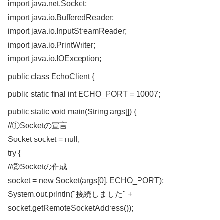
import java.net.Socket;
import java.io.BufferedReader;
import java.io.InputStreamReader;
import java.io.PrintWriter;
import java.io.IOException;
public class EchoClient {
public static final int ECHO_PORT = 10007;
public static void main(String args[]) {
//①Socketの宣言
Socket socket = null;
try {
//②Socketの作成
socket = new Socket(args[0], ECHO_PORT);
System.out.println("接続しました" +
socket.getRemoteSocketAddress());