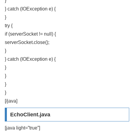
}
} catch (IOException e) {
}
try {
if (serverSocket != null) {
serverSocket.close();
}
} catch (IOException e) {
}
}
}
}
[/java]
EchoClient.java
[java light=”true”]