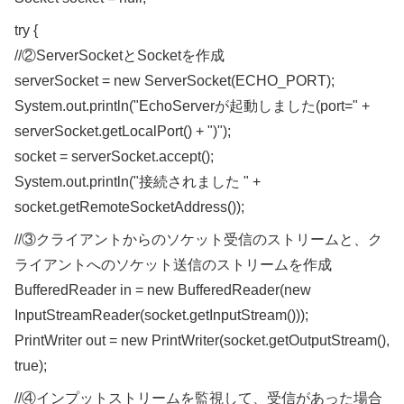
try {
//②ServerSocketとSocketを作成
serverSocket = new ServerSocket(ECHO_PORT);
System.out.println("EchoServerが起動しました(port=" +
serverSocket.getLocalPort() + ")");
socket = serverSocket.accept();
System.out.println("接続されました " +
socket.getRemoteSocketAddress());
//③クライアントからのソケット受信のストリームと、ク
ライアントへのソケット送信のストリームを作成
BufferedReader in = new BufferedReader(new
InputStreamReader(socket.getInputStream()));
PrintWriter out = new PrintWriter(socket.getOutputStream(),
true);
//④インプットストリームを監視して、受信があった場合