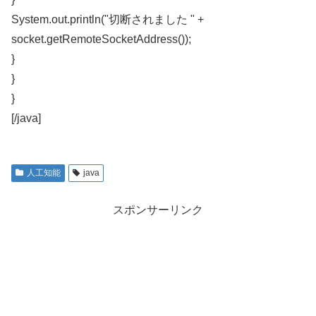
System.out.println("切断されました " +
socket.getRemoteSocketAddress());
}
}
}
[/java]
人工知能
java
スポンサーリンク