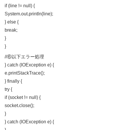
if (line != null) {
System.out.println(line);
} else {
break;
}
}
//⑥以下エラー処理
} catch (IOException e) {
e.printStackTrace();
} finally {
try {
if (socket != null) {
socket.close();
}
} catch (IOException e) {
}