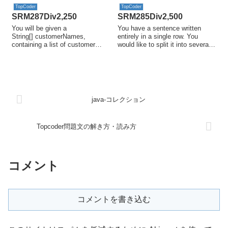
TopCoder
TopCoder
SRM287Div2,250
SRM285Div2,500
You will be given a
You have a sentence written
String[] customerNames,
entirely in a single row. You
containing a list of customer
would like to split it into several
names extracted from a
rows by replacing some of ...
database. Your task is ...
java-コレクション
Topcoder問題文の解き方・読み方
コメント
コメントを書き込む