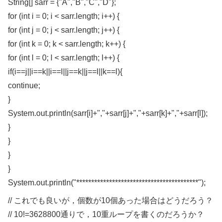
String[] sarr = {"A","B","C","D"};
for (int i = 0; i < sarr.length; i++) {
for (int j = 0; j < sarr.length; j++) {
for (int k = 0; k < sarr.length; k++) {
for (int l = 0; l < sarr.length; l++) {
if(i==j||i==k||i==l||j==k||j==l||k==l){
continue;
}
System.out.println(sarr[i]+","+sarr[j]+","+sarr[k]+","+sarr[l]);
}
}
}
}
System.out.println("*****************************************");
// これでも良いが，個数が10個あった場合はどうだろう？
// 10!=3628800通りで，10重ループを書くのだろうか？