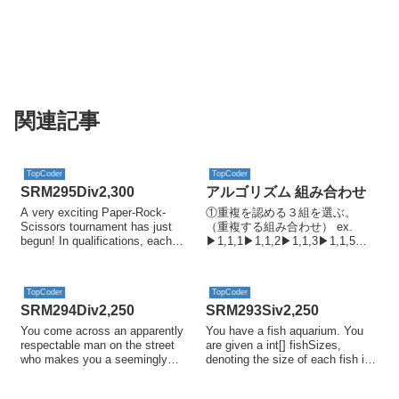
関連記事
TopCoder
TopCoder
SRM295Div2,300
アルゴリズム 組み合わせ
A very exciting Paper-Rock-
①重複を認める３組を選ぶ。
Scissors tournament has just
（重複する組み合わせ） ex.
begun! In qualifications, each
▶1,1,1▶1,1,2▶1,1,3▶1,1,5▶1,
player must face all his
1,10▶1,2,1▶1,2,2▶1,2,3▶1,2,5
opponent...
▶1,2,10▶1,3,1▶1,3,2▶1,3,3▶
1,3,5▶1,3...
TopCoder
TopCoder
SRM294Div2,250
SRM293Siv2,250
You come across an apparently
You have a fish aquarium. You
respectable man on the street
are given a int[] fishSizes,
who makes you a seemingly
denoting the size of each fish in
legitimate proposition: the
the aquarium. They've been ...
opport...