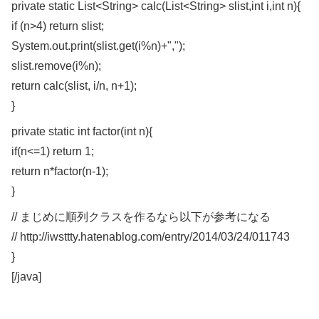
private static List<String> calc(List<String> slist,int i,int n){
if (n>4) return slist;
System.out.print(slist.get(i%n)+",");
slist.remove(i%n);
return calc(slist, i/n, n+1);
}
private static int factor(int n){
if(n<=1) return 1;
return n*factor(n-1);
}
// まじめに順列クラスを作るなら以下が参考になる
// http://iwsttty.hatenablog.com/entry/2014/03/24/011743
}
[/java]