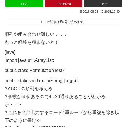
LINE
Pinterest
コピー
2016.08.28
2015.12.30
この記事は
約3分
で読めます。
順列や組み合わせ難しい．．．
もっと経験を積まないと！
[java]
import java.util.ArrayList;
public class PermutationTest {
public static void main(String[] args) {
// ABCDの順列を考える
// 個数が４個あるので4!=24通りあることがわかる
が・・・
// これを全部出力するコード4重ループから重複を除き以
下のように書ける