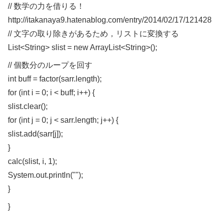
// 数学の力を借りる！
http://itakanaya9.hatenablog.com/entry/2014/02/17/121428
// 文字の取り除きがあるため，リストに変換する
List<String> slist = new ArrayList<String>();
// 個数分のループを回す
int buff = factor(sarr.length);
for (int i = 0; i < buff; i++) {
slist.clear();
for (int j = 0; j < sarr.length; j++) {
slist.add(sarr[j]);
}
calc(slist, i, 1);
System.out.println("");
}
}